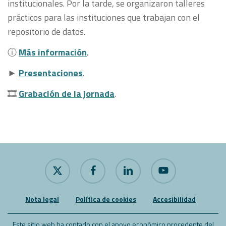
institucionales. Por la tarde, se organizaron talleres
prácticos para las instituciones que trabajan con el
repositorio de datos.
ⓘ
Más información
.
►
Presentaciones
.
🎞
Grabación de la jornada
.
x-
facebook
linkedin
youtube
twitter
Nota legal
Política de cookies
Accesibilidad
Este sitio web ha contado con el apoyo económico procedente del