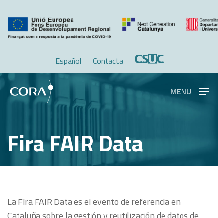
Skip
Menu
to
main
content
Español
Contacta
MENU
Fira FAIR Data
La Fira FAIR Data es el evento de referencia en
Cataluña sobre la gestión y reutilización de datos de