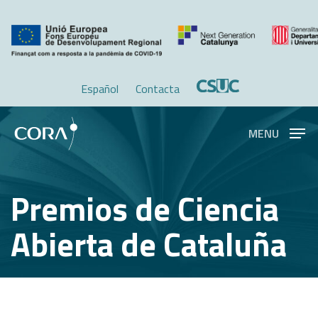
Skip
Menu
to
main
content
Español
Contacta
MENU
Premios de Ciencia
Abierta de Cataluña